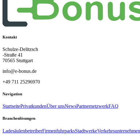
Kontakt
Schulze-Delitzsch
-Straße 41
70565 Stuttgart
info@e-bonus.de
+49 711 25296970
Navigation
Startseite
Privatkunden
Über uns
News
Partnernetzwerk
FAQ
Branchenlösungen
Ladesäulenbetreiber
Firmenfuhrparks
Stadtwerke
Verkehrsunternehme