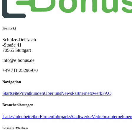
Kontakt
Schulze-Delitzsch
-Straße 41
70565 Stuttgart
info@e-bonus.de
+49 711 25296970
Navigation
Startseite
Privatkunden
Über uns
News
Partnernetzwerk
FAQ
Branchenlösungen
Ladesäulenbetreiber
Firmenfuhrparks
Stadtwerke
Verkehrsunternehme
Soziale Medien