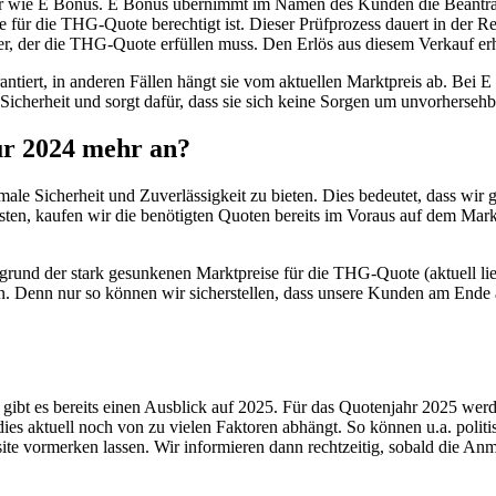
er wie E Bonus. E Bonus übernimmt im Namen des Kunden die Bea
le für die THG-Quote berechtigt ist. Dieser Prüfprozess dauert in der
, der die THG-Quote erfüllen muss. Den Erlös aus diesem Verkauf er
antiert, in anderen Fällen hängt sie vom aktuellen Marktpreis ab. Bei
icherheit und sorgt dafür, dass sie sich keine Sorgen um unvorher
r 2024 mehr an?
male Sicherheit und Zuverlässigkeit zu bieten. Dies bedeutet, dass wi
ten, kaufen wir die benötigten Quoten bereits im Voraus auf dem Mar
grund der stark gesunkenen Marktpreise für die THG-Quote (aktuell lie
Denn nur so können wir sicherstellen, dass unsere Kunden am Ende auc
bt es bereits einen Ausblick auf 2025. Für das Quotenjahr 2025 we
es aktuell noch von zu vielen Faktoren abhängt. So können u.a. politi
bsite vormerken lassen. Wir informieren dann rechtzeitig, sobald die An