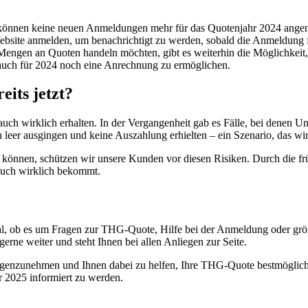
 können keine neuen Anmeldungen mehr für das Quotenjahr 2024 ang
ebsite anmelden, um benachrichtigt zu werden, sobald die Anmeldung 
ngen an Quoten handeln möchten, gibt es weiterhin die Möglichkeit, u
 auch für 2024 noch eine Anrechnung zu ermöglichen.
its jetzt?
auch wirklich erhalten. In der Vergangenheit gab es Fälle, bei denen
leer ausgingen und keine Auszahlung erhielten – ein Szenario, das wi
können, schützen wir unsere Kunden vor diesen Risiken. Durch die frü
 auch wirklich bekommt.
gal, ob es um Fragen zur THG-Quote, Hilfe bei der Anmeldung oder größ
gerne weiter und steht Ihnen bei allen Anliegen zur Seite.
genzunehmen und Ihnen dabei zu helfen, Ihre THG-Quote bestmöglich z
r 2025 informiert zu werden.