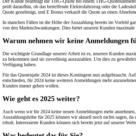
Der Kunde beantragt die THG-Quote bei einem THG-Quotenanbiet
prüft daraufhin, ob das betreffende Elektrofahrzeug oder die Ladesäu
Quote genehmigt, und E Bonus verkauft die Quote an einen Abnehmer
In manchen Fällen ist die Höhe der Auszahlung bereits im Vorfeld gar
von den Marktschwankungen. Dies bietet unseren Kunden maximale S
Warum nehmen wir keine Anmeldungen fü
Die wichtigste Grundlage unserer Arbeit ist es, unseren Kunden maxi
zu bekommen und sie zuverlässig auszuzahlen. Um dies zu gewährleis
Verfügung haben.
Für das Quotenjahr 2024 ist dieses Kontingent nun aufgebraucht. Auf
entschieden, für 2024 keine weiteren Anmeldungen mehr anzunehmen. 
Kunden immer geben wollen.
Wie geht es 2025 weiter?
Auch wenn wir für 2024 keine neuen Anmeldungen mehr annehmen, gi
Auszahlungshöhe für 2025 können wir aktuell noch nichts sagen, da di
erholt. Interessierte Kunden können sich bereits jetzt auf unserer We
Was bedeutet das für Sie?