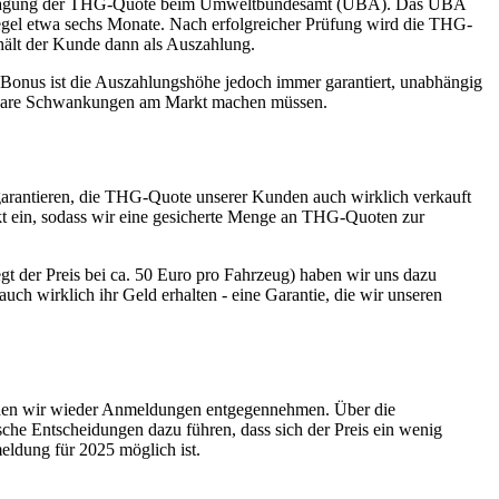
ntragung der THG-Quote beim Umweltbundesamt (UBA). Das UBA
 Regel etwa sechs Monate. Nach erfolgreicher Prüfung wird die THG-
hält der Kunde dann als Auszahlung.
 E Bonus ist die Auszahlungshöhe jedoch immer garantiert, unabhängig
sehbare Schwankungen am Markt machen müssen.
r garantieren, die THG-Quote unserer Kunden auch wirklich verkauft
kt ein, sodass wir eine gesicherte Menge an THG-Quoten zur
gt der Preis bei ca. 50 Euro pro Fahrzeug) haben wir uns dazu
h wirklich ihr Geld erhalten - eine Garantie, die wir unseren
rden wir wieder Anmeldungen entgegennehmen. Über die
sche Entscheidungen dazu führen, dass sich der Preis ein wenig
meldung für 2025 möglich ist.